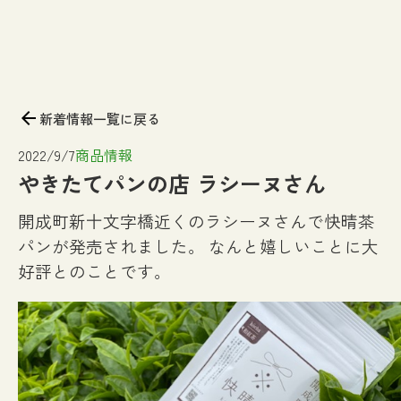
arrow_back
新着情報一覧に戻る
2022/9/7
商品情報
やきたてパンの店 ラシーヌさん
開成町新十文字橋近くのラシーヌさんで快晴茶
パンが発売されました。
なんと嬉しいことに大
好評とのことです。