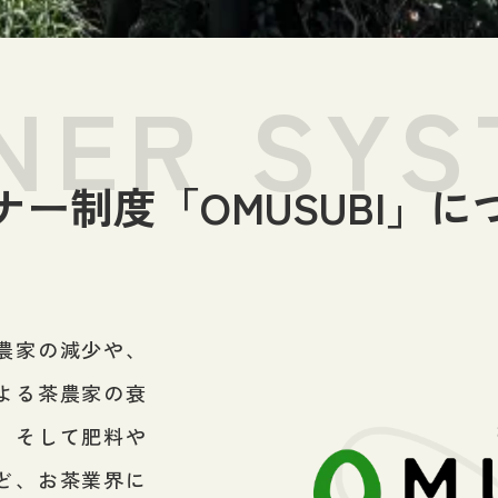
NER SYS
ナー制度「OMUSUBI」に
農家の減少や、
よる茶農家の衰
、そして肥料や
ど、お茶業界に