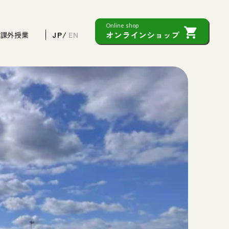
Online shop
shopping_cart
オンラインショップ
/課外授業
JP
/
EN