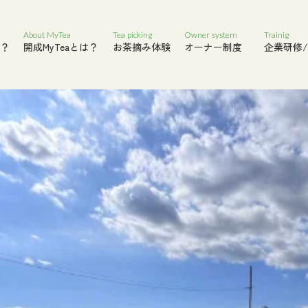
About MyTea
Tea picking
Owner system
Trainig
？
開成MyTeaとは？
お茶摘み体験
オーナー制度
企業研修